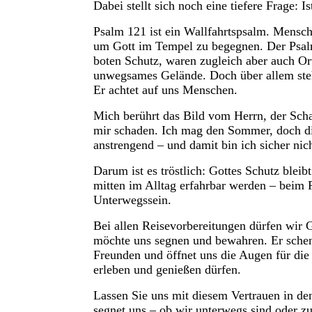
Dabei stellt sich noch eine tiefere Frage: 
Psalm 121 ist ein Wallfahrtspsalm. Mensc
um Gott im Tempel zu begegnen. Der Psalmb
boten Schutz, waren zugleich aber auch Or
unwegsames Gelände. Doch über allem steht 
Er achtet auf uns Menschen.
Mich berührt das Bild vom Herrn, der Sch
mir schaden. Ich mag den Sommer, doch di
anstrengend – und damit bin ich sicher nich
Darum ist es tröstlich: Gottes Schutz blei
mitten im Alltag erfahrbar werden – beim
Unterwegssein.
Bei allen Reisevorbereitungen dürfen wir 
möchte uns segnen und bewahren. Er schen
Freunden und öffnet uns die Augen für die
erleben und genießen dürfen.
Lassen Sie uns mit diesem Vertrauen in den
segnet uns – ob wir unterwegs sind oder z