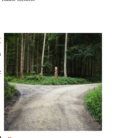
t
s
.
>